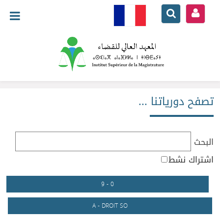
تصفح دورياتنا ...
البحث
اشتراك نشط
0 - 9
A - DROIT SO