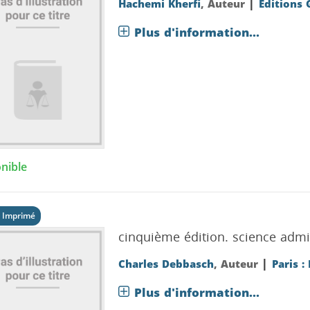
|
Hachemi Kherfi
, Auteur
Editions
Plus d'information...
nible
 Imprimé
cinquième édition.
science admi
|
Charles Debbasch
, Auteur
Paris :
Plus d'information...