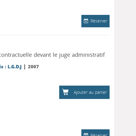
Réserver
contractuelle devant le juge administratif
|
s : L.G.D.J
2007
Ajouter au panier
Réserver