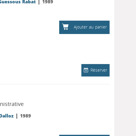
|
 Guessous Rabat
1989
Ajouter au panier
Réserver
nistrative
|
 Dalloz
1989