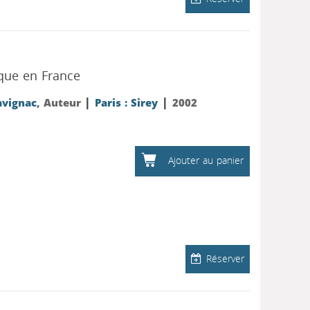
ique en France
|
|
avignac
, Auteur
Paris : Sirey
2002
Ajouter au panier
Réserver