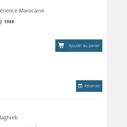
xpérience Marocaine
|
1988
Ajouter au panier
Réserver
 Maghreb