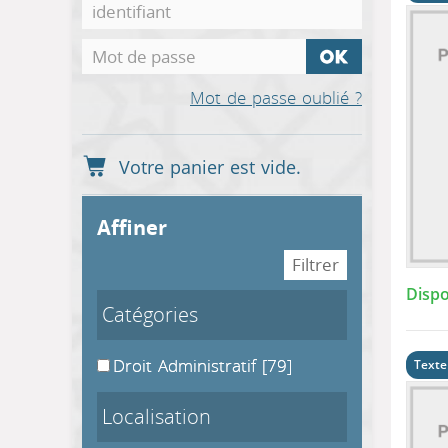
Mot de passe oublié ?
affiner
Dispo
Catégories
Droit Administratif
[79]
Texte
Localisation