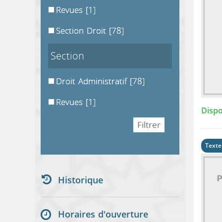
Revues
[1]
Section Droit
[78]
Section
Droit Administratif
[78]
Revues
[1]
Dispo
Texte
Historique
Horaires d'ouverture