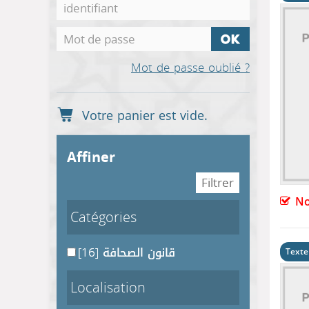
Mot de passe oublié ?
affiner
No
Catégories
[16]
قانون الصحافة
Texte
Localisation