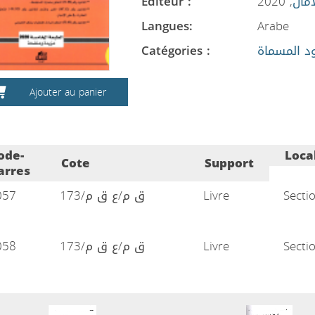
Editeur :
, 2020
أمان
Langues:
Arabe
Catégories :
ود المسماة
Ajouter au panier
ode-
Loca
Cote
Support
arres
057
ق م/ع ق م/173
Livre
Secti
058
ق م/ع ق م/173
Livre
Secti