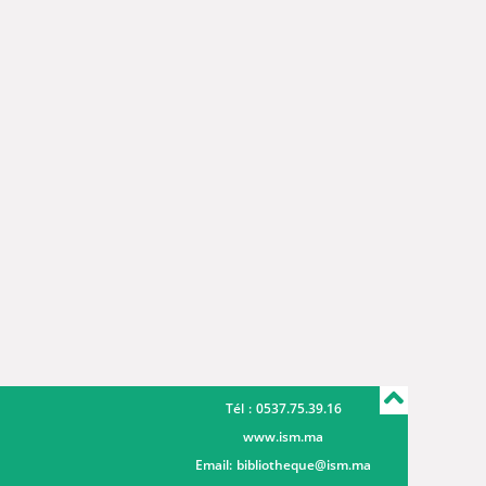
Tél : 0537.75.39.16
www.ism.ma
Email:
bibliotheque@ism.ma