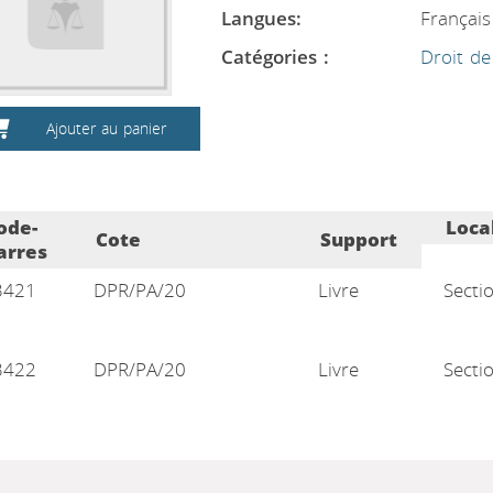
Langues:
Français
Catégories :
Droit de
Ajouter au panier
ode-
Loca
Cote
Support
arres
3421
DPR/PA/20
Livre
Secti
3422
DPR/PA/20
Livre
Secti