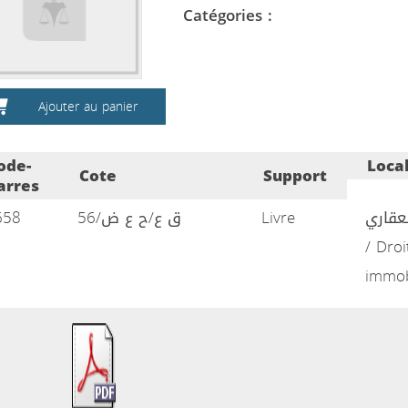
Catégories :
Ajouter au panier
ode-
Loca
Cote
Support
arres
658
ق ع/ح ع ض/56
Livre
لعقاري
/ Droi
immob