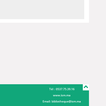
Tél : 0537.75.39.16
www.ism.ma
Email:
bibliotheque@ism.ma