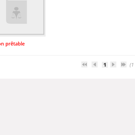
n prêtable
1
(1 