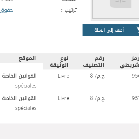
ترتيب :
حقوق 
أضف إلى السلة
رمز
رقم
نوع
الموقع
شريطي
التصنيف
الوثيقة
95
ح.م/ 8
Livre
spéciales
95
ح.م/ 8
Livre
spéciales