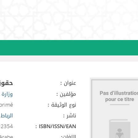
حقوق
عنوان :
مؤلفين :
وزارة 
نوع الوثيقة :
mprimé
ناشر :
الرباط 
12354
ISBN/ISSN/EAN :
اللغات:
Arabe