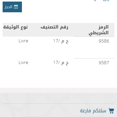
الحجز
الرمز
رقم التصنيف
نوع الوثيقة
الشريطي
ح م /17
Livre
9586
ح م /17
Livre
9587