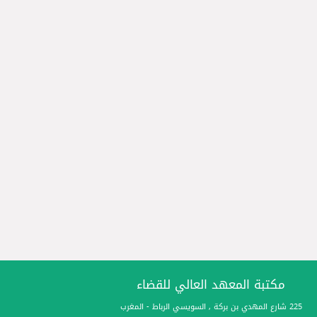
مكتبة المعهد العالي للقضاء
225 شارع المهدي بن بركة , السويسي الرباط - المغرب