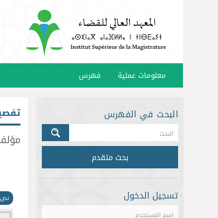
معلومات عملية
فهرس
تفصي
البحث في الفهرس
مؤلف rd Lamorlette
بحث متقدم
تسجيل الدخول
نص 