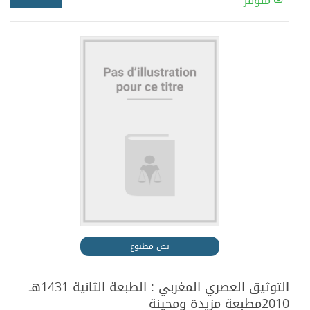
متوفر
نص مطبوع
التوثيق العصري المغربي : الطبعة الثانية 1431هـ
2010مطبعة مزيدة ومحينة