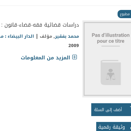
مطبوع
دراسات قضائية فقه-قضاء-قانون : ا
|
محمد بفقير
, مؤلف
الدار البيضاء : م
2009
المزيد من المعلومات
أضف إلى السلة
وثيقة رقمية