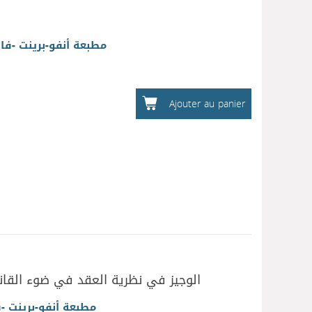
مطبعة أنفو-برينت -ف
Ajouter au panier
الوجيز في نظرية العقد في ضوء القانو
مطبعة أنفو-برينت 