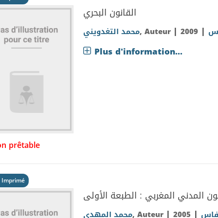
القانون البحري
|
|
محمد التغدويني
, Auteur
2009
اس
Plus d'information...
n prêtable
 Imprimé
ن المدني المغربي : الطبعة الأولى
|
|
محمد المهدي
, Auteur
2005
-فاس