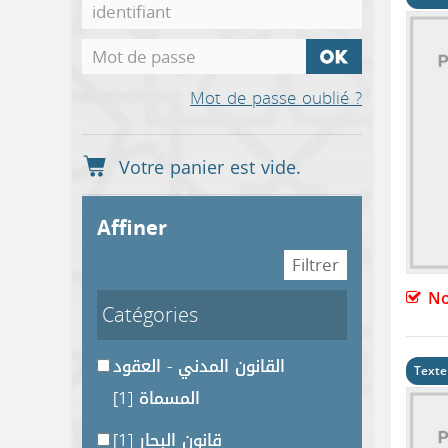
Mot de passe oublié ?
affiner
No
Catégories
القانون المدني - العقود
Texte
[1]
المسماة
[1]
قانون البحار