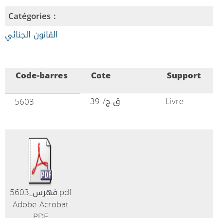
Catégories :
القانون الجنائي
Code-barres
Cote
Support
ق.ج/ 39
Livre
5603
فهرس_5603.pdf
Adobe Acrobat
PDF