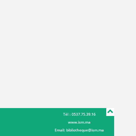
Tél : 0537.75.39.16
www.ism.ma
Email:
bibliotheque@ism.ma