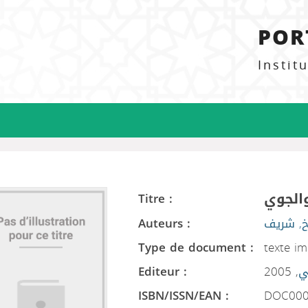
POR
Instit
والجوي
Titre :
Auteurs :
خ, شريف
Type de document :
texte i
Editeur :
, 2005
ي
ISBN/ISSN/EAN :
DOC000