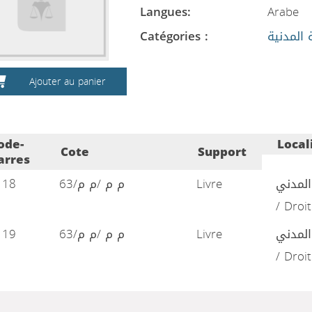
Langues:
Arabe
Catégories :
 المدنية
Ajouter au panier
ode-
Local
Cote
Support
arres
118
م م /م م/63
Livre
المدني
/ Droit
119
م م /م م/63
Livre
المدني
/ Droit