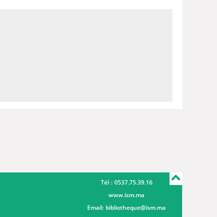
Tél : 0537.75.39.16
www.ism.ma
Email:
bibliotheque@ism.ma