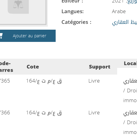
Editeur :
, 2021
وزيع
Langues:
Arabe
Catégories :
ظ العقاري
Ajouter au panier
ode-
Loca
Cote
Support
arres
7365
ق ع/م ت ع/164
Livre
لعقاري
/ Droi
immob
7366
ق ع/م ت ع/164
Livre
لعقاري
/ Droi
immob