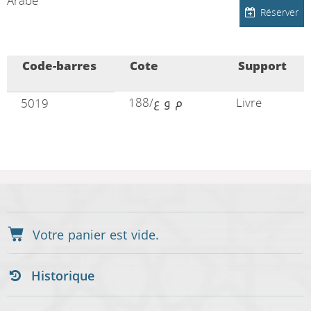
Arabe
Réserver
Code-barres
Cote
Support
م و ع/188
Livre
5019
Historique