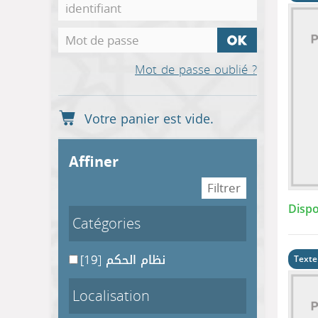
Mot de passe oublié ?
affiner
Dispo
Catégories
[19]
نظام الحكم
Texte
Localisation