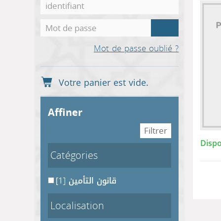
Mot de passe oublié ?
affiner
Dispo
Catégories
[1]
قانون التأمين
Localisation